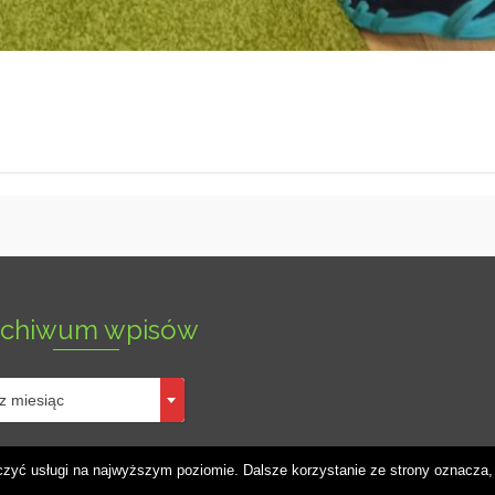
rchiwum wpisów
um
z miesiąc
kWeb -2026
czyć usługi na najwyższym poziomie. Dalsze korzystanie ze strony oznacza, 