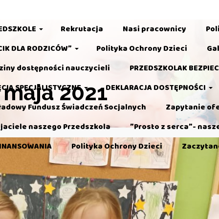
ntent/themes/pinnacle_premium/templates/archive-header.php
on 
EDSZKOLE
Rekrutacja
Nasi pracownicy
Pol
CIK DLA RODZICÓW”
Polityka Ochrony Dzieci
Gal
iny dostępności nauczycieli
PRZEDSZKOLAK BEZPIEC
4 maja 2021
ĘCIA SPECJALISTYCZNE
DEKLARACJA DOSTĘPNOŚCI
ładowy Fundusz Świadczeń Socjalnych
Zapytanie of
jaciele naszego Przedszkola
”Prosto z serca”- nasz
INANSOWANIA
Polityka Ochrony Dzieci
Zaczytan