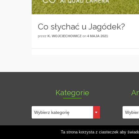
Co słychać u Jagódek?
przez
K. WOJCIECHOWICZ
on
4 MAJA 2021
Kategorie
A
Kategorie
Archiw
Wybierz kategorię
Wybier
wpisów
© Przedszkole Publiczne im. Kornela Makuszyńskiego w Szczecinku - wor
Ta strona korzysta z ciasteczek aby świad