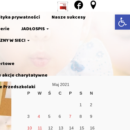
line
8
Open 
ityka prywatności
Nasze sukcesy
erie
JADŁOSPIS
ZNY W SIECI
Home
/
2021
/
Maj
/
04
ertowe
e akcje charytatywne
Maj 2021
e Przedszkolaki
P
W
Ś
C
P
S
N
1
2
3
4
5
6
7
8
9
10
11
12
13
14
15
16