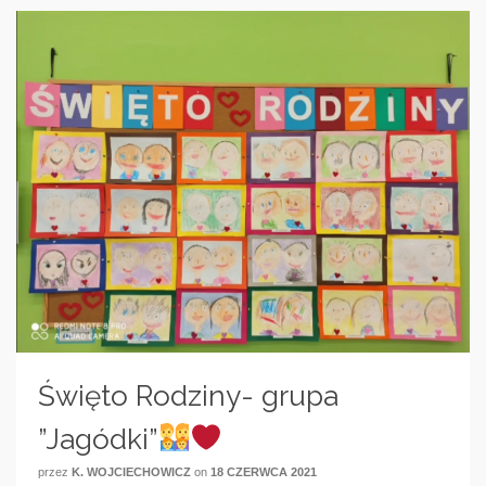
Święto Rodziny- grupa
”Jagódki”
przez
K. WOJCIECHOWICZ
on
18 CZERWCA 2021