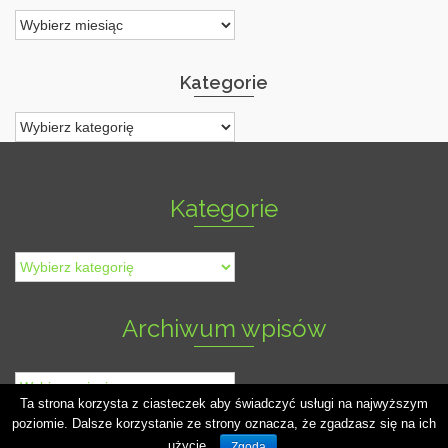
Archiwa
Kategorie
Kategorie
Kategorie
Kategorie
Archiwum wpisów
Archiwum
wpisów
Ta strona korzysta z ciasteczek aby świadczyć usługi na najwyższym
poziomie. Dalsze korzystanie ze strony oznacza, że zgadzasz się na ich
© Przedszkole Publiczne im. Kornela Makuszyńskiego w Szczecinku - workWeb -2026
użycie.
Zgoda