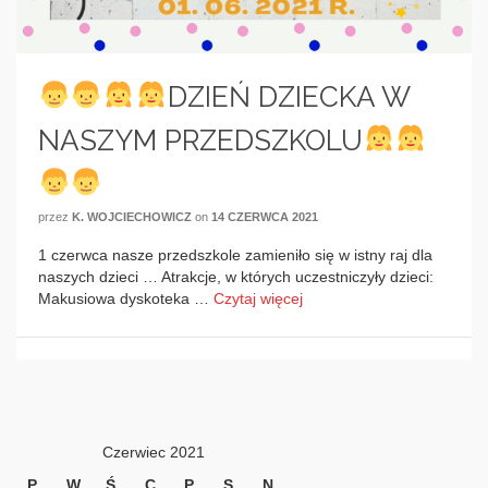
DZIEŃ DZIECKA W
NASZYM PRZEDSZKOLU
przez
K. WOJCIECHOWICZ
on
14 CZERWCA 2021
1 czerwca nasze przedszkole zamieniło się w istny raj dla
naszych dzieci … Atrakcje, w których uczestniczyły dzieci:
Makusiowa dyskoteka …
Czytaj więcej
Czerwiec 2021
P
W
Ś
C
P
S
N