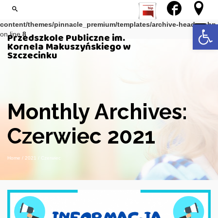
Notice
: Trying to get property of non-object in
/var/www/kmprz/wp-
Open 
content/themes/pinnacle_premium/templates/archive-header.php
on line
8
Przedszkole Publiczne im.
Kornela Makuszyńskiego w
Szczecinku
Monthly Archives:
Czerwiec 2021
Home
/
2021
/
Czerwiec