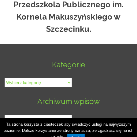
Przedszkola Publicznego im.
Kornela Makuszyńskiego w
Szczecinku.
Kategorie
Kategorie
Archiwum wpisów
Archiwum
wpisów
Ta strona korzysta z ciasteczek aby świadczyć usługi na najwyższym
poziomie. Dalsze korzystanie ze strony oznacza, że zgadzasz się na ich
© Przedszkole Publiczne im. Kornela Makuszyńskiego w Szczecinku - workWeb -2026