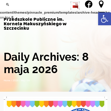
Notice
: Trying to get property of non-object in
/var/www/kmprz/wp-
Open 
content/themes/pinnacle_premium/templates/archive-header.php
on line
8
Przedszkole Publiczne im.
Kornela Makuszyńskiego w
Szczecinku
Daily Archives: 8
maja 2026
Home
/
2026
/
Maj
/
08