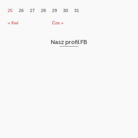
25
26
27
28
29
30
31
« Kwi
Cze »
Nasz profil FB