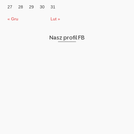
27
28
29
30
31
« Gru
Lut »
Nasz profil FB