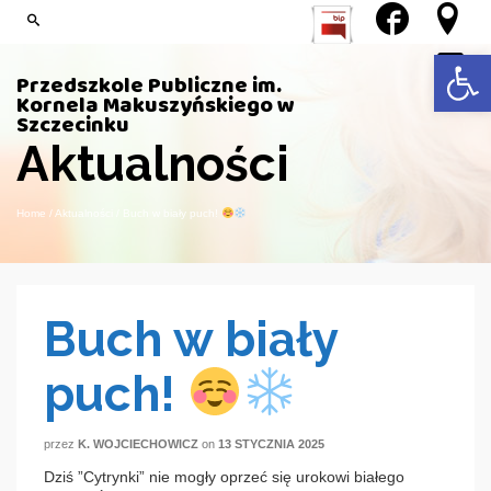
Open 
Przedszkole Publiczne im.
Kornela Makuszyńskiego w
Szczecinku
Aktualności
Home
/
Aktualności
/
Buch w biały puch!
Buch w biały
puch!
przez
K. WOJCIECHOWICZ
on
13 STYCZNIA 2025
Dziś ”Cytrynki” nie mogły oprzeć się urokowi białego