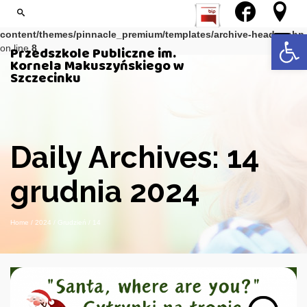
Notice
: Trying to get property of non-object in
/var/www/kmprz/wp-
Open 
content/themes/pinnacle_premium/templates/archive-header.php
on line
8
Przedszkole Publiczne im.
Kornela Makuszyńskiego w
Szczecinku
Daily Archives: 14
grudnia 2024
Home
/
2024
/
Grudzień
/
14