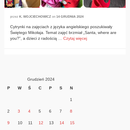
przez
K. WOJCIECHOWICZ
on
14 GRUDNIA 2024
Cytrynki na zajęciach z języka angielskiego poszukiwały
Świętego Mikołaja. Temat zajęć brzmiał „Santa, where are
you?”, a dzieci z radością …
Czytaj więcej
Grudzień 2024
P
W
Ś
C
P
S
N
1
2
3
4
5
6
7
8
9
10
11
12
13
14
15