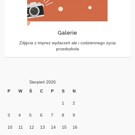
Galerie
Zdjęcia z imprez wydarzeń ale i codziennego życia
przedszkola
Sierpień 2026
P
W
Ś
C
P
S
N
1
2
3
4
5
6
7
8
9
10
11
12
13
14
15
16